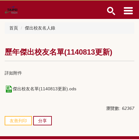
跳
到
主
要
首頁
傑出校友名人錄
內
容
區
歷年傑出校友名單(1140813更新)
詳如附件
傑出校友名單(1140813更新).ods
瀏覽數:
62367
友善列印
分享